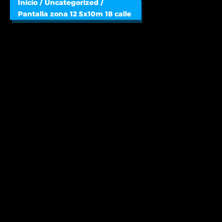
Inicio
/
Uncategorized
/
Pantalla zona 12 5x10m 18 calle
Pantalla zona 12 5x10m 18
calle
$
200.00